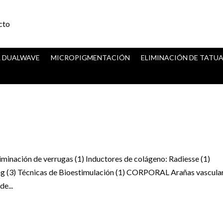
cto
R DUALWAVE
MICROPIGMENTACIÓN
ELIMINACIÓN DE TATUA
iminación de verrugas (1) Inductores de colágeno: Radiesse (1)
g (3) Técnicas de Bioestimulación (1) CORPORAL Arañas vascula
de...