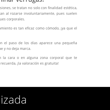
ones, se tratan no solo con finalidad estética,
an al rozarse involuntariamente, pues suelen
gues corporales.
tamiento es tan eficaz como cómodo, ¡ya que el
on el paso de los días aparece una pequeña
ae y no deja marca.
n la cara o en alguna zona corporal que te
 recuerda, ¡la valoración es gratuita!
lizada