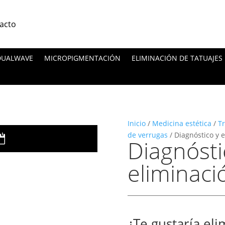
acto
 DUALWAVE
MICROPIGMENTACIÓN
ELIMINACIÓN DE TATUAJES
Inicio
/
Medicina estética
/
Tr
de verrugas
/ Diagnóstico y 
Diagnósti
eliminaci
¿Te gustaría eli