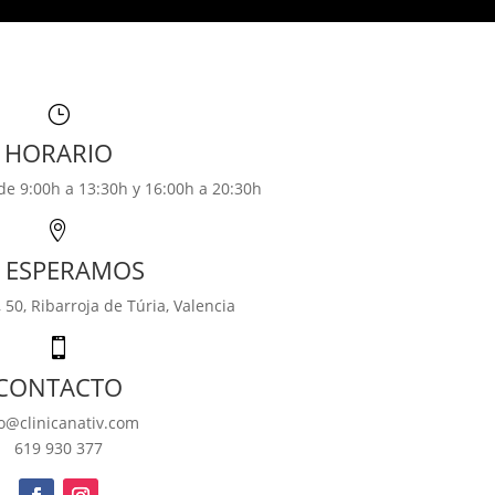
}
HORARIO
de 9:00h a 13:30h y 16:00h a 20:30h

E ESPERAMOS
, 50,
Ribarroja de Túria, Valencia

CONTACTO
fo@clinicanativ.com
619 930 377