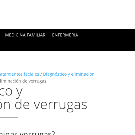
MEDICINA FAMILIAR
ENFERMERÍA
atamientos faciales
/
Diagnóstico y eliminación
eliminación de verrugas
co y
ón de verrugas
minar verrugas?