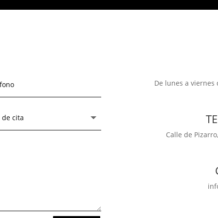
De lunes a viernes 
T
Calle de Pizarro
in