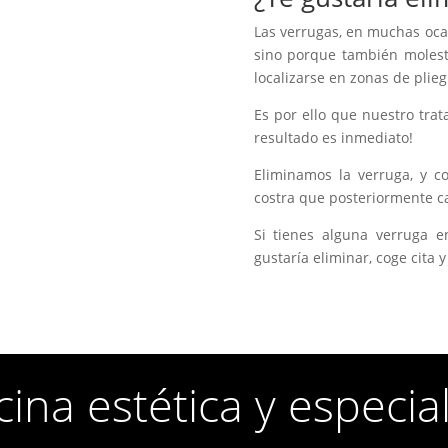
Las verrugas, en muchas ocasi
sino porque también molest
localizarse en zonas de plie
Es por ello que nuestro tra
resultado es inmediato!
Eliminamos la verruga, y c
costra que posteriormente c
Si tienes alguna verruga e
gustaría eliminar, coge cita y
ina estética y especia