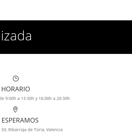
lizada
}
HORARIO
de 9:00h a 13:30h y 16:00h a 20:30h

E ESPERAMOS
, 50,
Ribarroja de Túria, Valencia