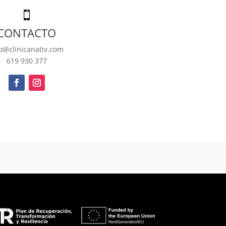

CONTACTO
fo@clinicanativ.com
619 930 377