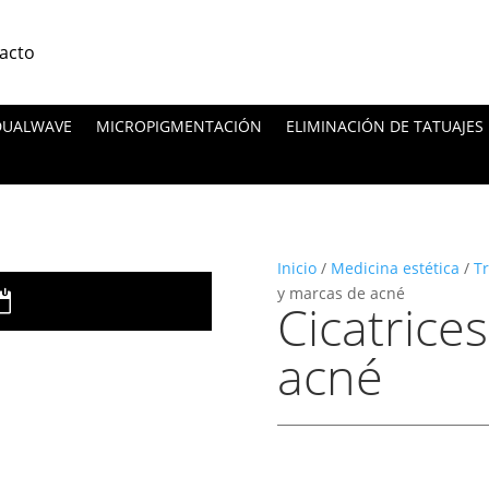
acto
 DUALWAVE
MICROPIGMENTACIÓN
ELIMINACIÓN DE TATUAJES
Inicio
/
Medicina estética
/
Tr
y marcas de acné
Cicatrice
acné