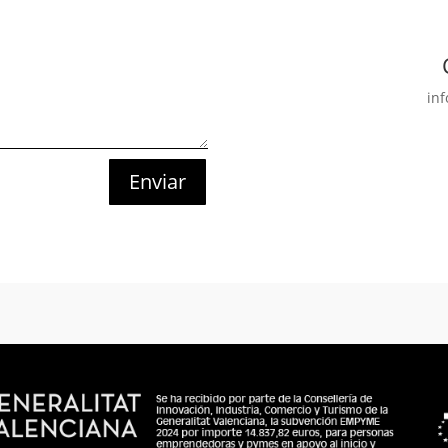
in
Enviar