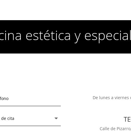
ina estética y especia
De lunes a viernes 
T
Calle de Pizarro