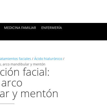
MEDICINA FAMILIAR
ENFERMERÍA
atamientos faciales
/
Ácido hialurónico
/
s, arco mandibular y mentón
ión facial:
 arco
ar y mentón