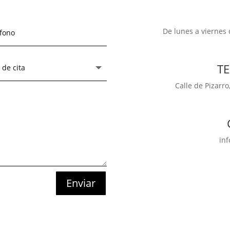
De lunes a viernes 
T
Calle de Pizarro
in
Enviar