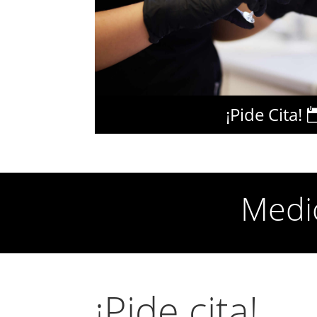
¡Pide Cita!
Medic
¡Pide cita!