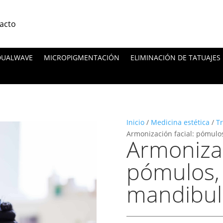
acto
 DUALWAVE
MICROPIGMENTACIÓN
ELIMINACIÓN DE TATUAJES
Inicio
/
Medicina estética
/
Tr
Armonización facial: pómulo
Armonizac
pómulos,
mandibul